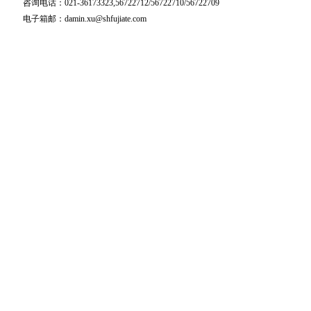
咨询电话：021-36173323,56722712/56722710/56722709
电子箱邮：damin.xu@shfujiate.com