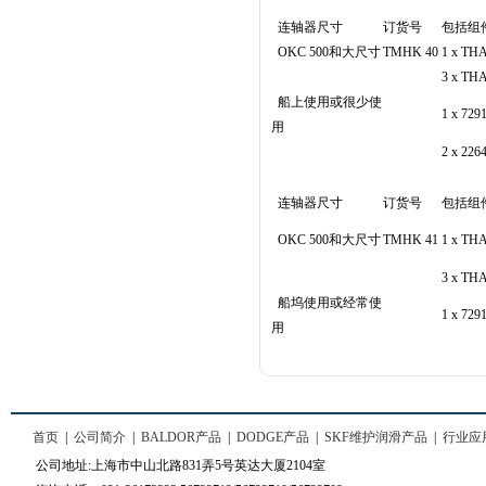
连轴器尺寸
订货号
包括组
OKC 500和大尺寸
TMHK 40
1 x T
3 x T
船上使用或很少使
1 x 7
用
2 x 2
连轴器尺寸
订货号
包括组
OKC 500和大尺寸
TMHK 41
1 x T
3 x T
船坞使用或经常使
1 x 7
用
首页
|
公司简介
|
BALDOR产品
|
DODGE产品
|
SKF维护润滑产品
|
行业应
公司地址:上海市中山北路831弄5号英达大厦2104室