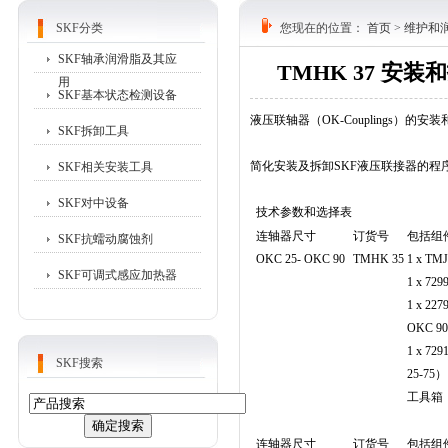
SKF分类
您现在的位置：
首页
>
维护和
SKF轴承润滑脂及其应
TMHK 37 安装
用
SKF基本状态检测设备
液压联轴器（OK-Couplings）的安
SKF拆卸工具
简化安装及拆卸SKF液压联接器的程
SKF相关安装工具
SKF对中设备
技术参数和选择表
连轴器尺寸
订货号
包括组
SKF抗蠕动腐蚀剂
OKC 25- OKC 90
TMHK 35
1 x T
SKF可调式感应加热器
1 x 72
1 x 2
OKC 9
1 x 7
SKF搜索
25-75）
工具箱
连轴器尺寸
订货号
包括组