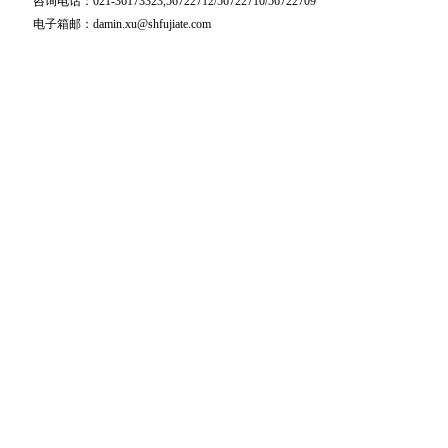
咨询电话：021-36173323,56722712/56722710/56722709
电子箱邮：damin.xu@shfujiate.com