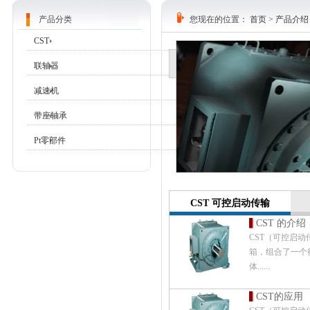
产品分类
您现在的位置：
首页
>
产品介绍
CST
联轴器
减速机
带座轴承
Pt零部件
CST 可控启动传输
CST 的介绍
CST（可控启
箱，组合了一个
体......
CST的应用